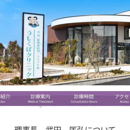
師紹介
診療案内
診療時間
アクセ
ctor
Medical Treatment
Consultation Hours
Access
理事長 武田 匡弘について